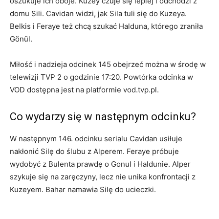
oszukuje ich oboje. Kuzey czuje się lepiej i odchodzi z
domu Sili. Cavidan widzi, jak Sila tuli się do Kuzeya.
Belkis i Feraye też chcą szukać Halduna, którego zraniła
Gönül.
Miłość i nadzieja odcinek 145 obejrzeć można w środę w
telewizji TVP 2 o godzinie 17:20. Powtórka odcinka w
VOD dostępna jest na platformie vod.tvp.pl.
Co wydarzy się w następnym odcinku?
W następnym 146. odcinku serialu Cavidan usiłuje
nakłonić Silę do ślubu z Alperem. Feraye próbuje
wydobyć z Bulenta prawdę o Gonul i Haldunie. Alper
szykuje się na zaręczyny, lecz nie unika konfrontacji z
Kuzeyem. Bahar namawia Silę do ucieczki.