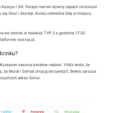
 Kuzeyu i Sili. Feraye martwi dziwny zapach na koszuli
u się Goul i Zeynep. Kuzey odwiedza Silę w miejscu
na we wtorek w telewizji TVP 2 o godzinie 17:20.
atformie vod.tvp.pl.
dcinku?
Kuzeyowi nasiona kwiatów nadziei. Yildiz widzi, że
ę, że Murat i Serhat chcą ją skrzywdzić. Belkis zarzuca
łoczyńcom adres Gonul.
Twitter
Pinterest
WhatsApp