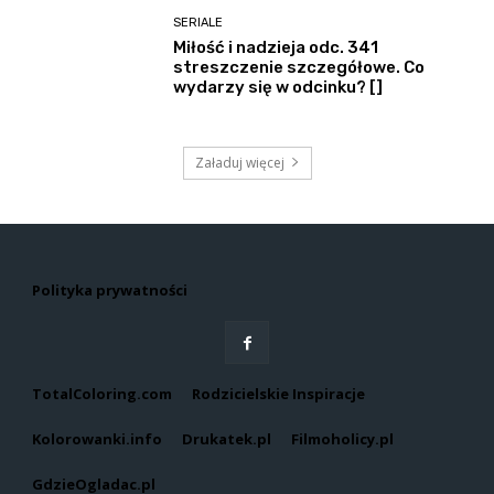
SERIALE
Miłość i nadzieja odc. 341
streszczenie szczegółowe. Co
wydarzy się w odcinku? []
Załaduj więcej
Polityka prywatności
TotalColoring.com
Rodzicielskie Inspiracje
Kolorowanki.info
Drukatek.pl
Filmoholicy.pl
GdzieOgladac.pl