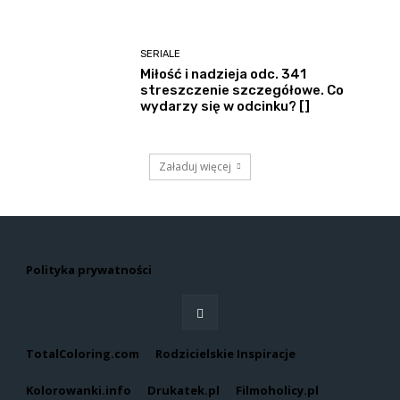
SERIALE
Miłość i nadzieja odc. 341
streszczenie szczegółowe. Co
wydarzy się w odcinku? []
Załaduj więcej
Polityka prywatności
TotalColoring.com
Rodzicielskie Inspiracje
Kolorowanki.info
Drukatek.pl
Filmoholicy.pl