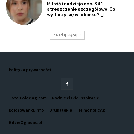
Miłość i nadzieja odc. 341
streszczenie szczegółowe. Co
wydarzy się w odcinku? []
Załaduj więcej
Polityka prywatności
TotalColoring.com
Rodzicielskie Inspiracje
Kolorowanki.info
Drukatek.pl
Filmoholicy.pl
GdzieOgladac.pl