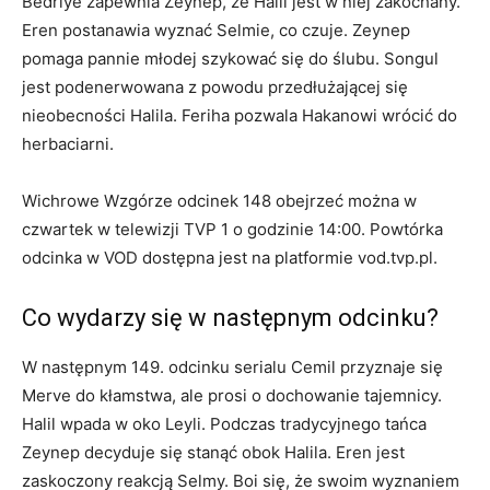
Bedriye zapewnia Zeynep, że Halil jest w niej zakochany.
Eren postanawia wyznać Selmie, co czuje. Zeynep
pomaga pannie młodej szykować się do ślubu. Songul
jest podenerwowana z powodu przedłużającej się
nieobecności Halila. Feriha pozwala Hakanowi wrócić do
herbaciarni.
Wichrowe Wzgórze odcinek 148 obejrzeć można w
czwartek w telewizji TVP 1 o godzinie 14:00. Powtórka
odcinka w VOD dostępna jest na platformie vod.tvp.pl.
Co wydarzy się w następnym odcinku?
W następnym 149. odcinku serialu Cemil przyznaje się
Merve do kłamstwa, ale prosi o dochowanie tajemnicy.
Halil wpada w oko Leyli. Podczas tradycyjnego tańca
Zeynep decyduje się stanąć obok Halila. Eren jest
zaskoczony reakcją Selmy. Boi się, że swoim wyznaniem