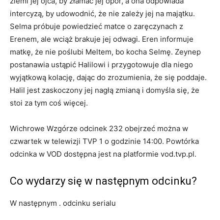
ziemi jej ojca, by złamać jej opór, a ona odpowiada
intercyzą, by udowodnić, że nie zależy jej na majątku.
Selma próbuje powiedzieć matce o zaręczynach z
Erenem, ale wciąż brakuje jej odwagi. Eren informuje
matkę, że nie poślubi Meltem, bo kocha Selmę. Zeynep
postanawia ustąpić Halilowi i przygotowuje dla niego
wyjątkową kolację, dając do zrozumienia, że się poddaje.
Halil jest zaskoczony jej nagłą zmianą i domyśla się, że
stoi za tym coś więcej.
Wichrowe Wzgórze odcinek 232 obejrzeć można w
czwartek w telewizji TVP 1 o godzinie 14:00. Powtórka
odcinka w VOD dostępna jest na platformie vod.tvp.pl.
Co wydarzy się w następnym odcinku?
W następnym . odcinku serialu